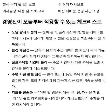
분석 주기
월 1회 보고
주 단위 대시보드
의사결정
다음 달 소재 교체
예산 재배분·운영 시간 조정
경영진이 오늘부터 적용할 수 있는 체크리스트
도달 깔때기 정의
— 전화 문의, 플레이스 예약, 방문 데이터를
하나의 시트에 정리해 '채널 → 방문' 전환율을 최소 4주 이상 기
록합니다.
반경 재설정
— 실제 이용자의 주소 데이터를 지도에 찍어 커뮤
니케이션의 지역 타겟팅이 그 반경과 일치하는지 확인합니다.
진료과목별 시간대 분리
— 수요 시간대가 다른 과목은 노출 시
간대를 분리해 테스트합니다.
주변 기관 분포 점검
— 반경 1km 내 동일 과목 기관 수·규모를
월 1회 기록. 포화 지역은 해당 과목의 신규 집행 비중을 낮춥니
다.
지표를 단순화
— "이번 달 방문당 예산 ○만 원, 재방문 지표
○%" 두 줄로 경영회의를 시작합니다. 대시보드는 이 숫자를 위
한 장치여야 합니다.