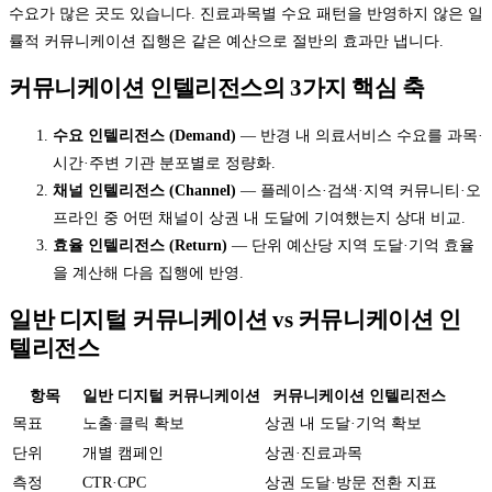
수요가 많은 곳도 있습니다. 진료과목별 수요 패턴을 반영하지 않은 일
률적 커뮤니케이션 집행은 같은 예산으로 절반의 효과만 냅니다.
커뮤니케이션 인텔리전스의 3가지 핵심 축
수요 인텔리전스 (Demand)
— 반경 내 의료서비스 수요를 과목·
시간·주변 기관 분포별로 정량화.
채널 인텔리전스 (Channel)
— 플레이스·검색·지역 커뮤니티·오
프라인 중 어떤 채널이 상권 내 도달에 기여했는지 상대 비교.
효율 인텔리전스 (Return)
— 단위 예산당 지역 도달·기억 효율
을 계산해 다음 집행에 반영.
일반 디지털 커뮤니케이션 vs 커뮤니케이션 인
텔리전스
항목
일반 디지털 커뮤니케이션
커뮤니케이션 인텔리전스
목표
노출·클릭 확보
상권 내 도달·기억 확보
단위
개별 캠페인
상권·진료과목
측정
CTR·CPC
상권 도달·방문 전환 지표